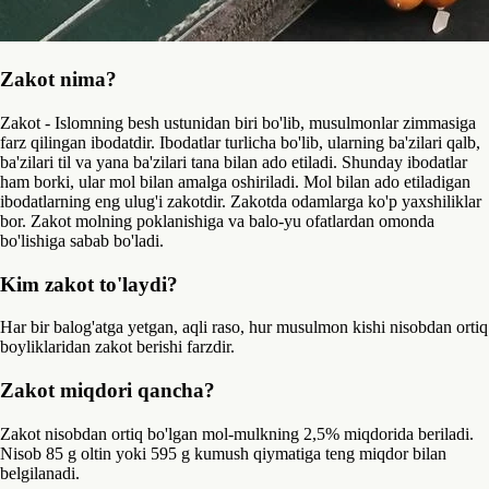
Zakot nima?
Zakot - Islomning besh ustunidan biri bo'lib, musulmonlar zimmasiga
farz qilingan ibodatdir. Ibodatlar turlicha bo'lib, ularning ba'zilari qalb,
ba'zilari til va yana ba'zilari tana bilan ado etiladi. Shunday ibodatlar
ham borki, ular mol bilan amalga oshiriladi. Mol bilan ado etiladigan
ibodatlarning eng ulug'i zakotdir. Zakotda odamlarga ko'p yaxshiliklar
bor. Zakot molning poklanishiga va balo-yu ofatlardan omonda
bo'lishiga sabab bo'ladi.
Kim zakot to'laydi?
Har bir balog'atga yetgan, aqli raso, hur musulmon kishi nisobdan ortiq
boyliklaridan zakot berishi farzdir.
Zakot miqdori qancha?
Zakot nisobdan ortiq bo'lgan mol-mulkning 2,5% miqdorida beriladi.
Nisob 85 g oltin yoki 595 g kumush qiymatiga teng miqdor bilan
belgilanadi.