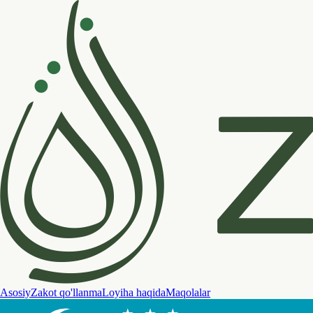
Asosiy
Zakot qo'llanma
Loyiha haqida
Maqolalar