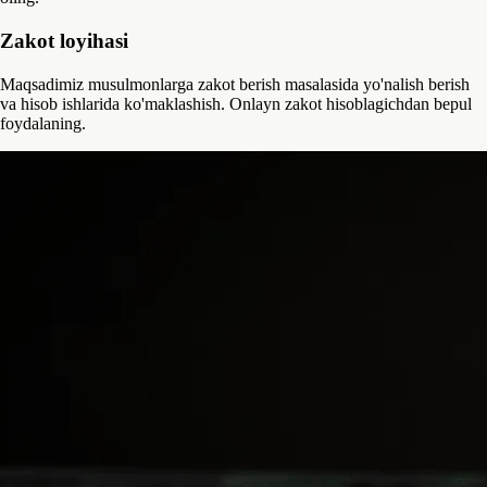
Zakot loyihasi
Maqsadimiz musulmonlarga zakot berish masalasida yo'nalish berish
va hisob ishlarida ko'maklashish. Onlayn zakot hisoblagichdan bepul
foydalaning.