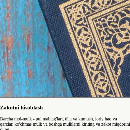
Zakotni hisoblash
Barcha mol-mulk - pul mablag'lari, tilla va kumush, joriy haq va
qarzlar, ko'chmas mulk va boshqa mulklarni kiriting va zakot miqdorini
oling.