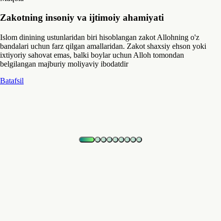
Zakotning insoniy va ijtimoiy ahamiyati
Islom dinining ustunlaridan biri hisoblangan zakot Allohning o'z
bandalari uchun farz qilgan amallaridan. Zakot shaxsiy ehson yoki
ixtiyoriy sahovat emas, balki boylar uchun Alloh tomondan
belgilangan majburiy moliyaviy ibodatdir
Batafsil
Ko'p beriladigan savollar
Zakot majburiy sadaqami yoki ixtiyoriy?