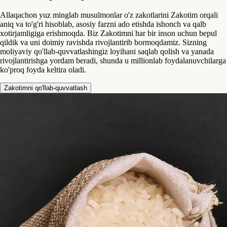
Allaqachon yuz minglab musulmonlar o'z zakotlarini Zakotim orqali
aniq va to'g'ri hisoblab, asosiy farzni ado etishda ishonch va qalb
xotirjamligiga erishmoqda. Biz Zakotimni har bir inson uchun bepul
qildik va uni doimiy ravishda rivojlantirib bormoqdamiz. Sizning
moliyaviy qo'llab-quvvatlashingiz loyihani saqlab qolish va yanada
rivojlantirishga yordam beradi, shunda u millionlab foydalanuvchilarga
ko'proq foyda keltira oladi.
Zakotimni qo'llab-quvvatlash