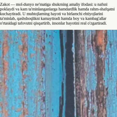
Zakot — mol-dunyo ne'matiga shukrning amaliy ifodasi: u nafsni
poklaydi va kam ta'minlanganlarga hamdardlik hamda rahm-shafqatni
kuchaytiradi. U muhtojlarning hayoti va birlamchi ehtiyojlarini
ta'minlab, qashshoqlikni kamaytiradi hamda boy va kambag'allar
o'rtasidagi tafovutni qisqartirib, insonlar hayotini real o'zgartiradi.